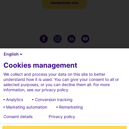
contacteer ons
English
Cookies management
We collect and process your data on this site to better
understand how it is used. You can give your consent to all or
selected purposes, or you can decline them all. For more
information, see our privacy policy.
Analytics
Conversion tracking
Marketing automation
Remarketing
Complaints
Credits
Consent details
Privacy policy
Cookies parameters
Data privacy charter