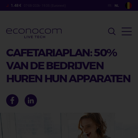
Overslaan
1.48 €
07-08-2026- 19:35 (Euronext)
en
naar
de
inhoud
gaan
CAFETARIAPLAN: 50%
VAN DE BEDRIJVEN
HUREN HUN APPARATEN