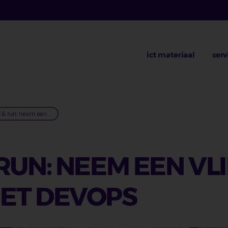
ict materiaal
serv
lpad
d & run: neem een ...
 RUN: NEEM EEN V
MET DEVOPS