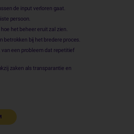
ussen de input verloren gaat.
uiste persoon.
oe het beheer eruit zal zien.
jn betrokken bij het bredere proces.
k van een probleem dat repetitief
kzij zaken als transparantie en
M