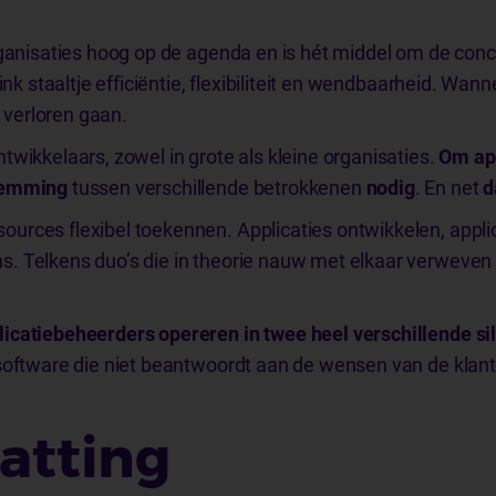
rganisaties hoog op de agenda en is hét middel om de concu
link staaltje efficiëntie, flexibiliteit en wendbaarheid. Wa
verloren gaan.
twikkelaars, zowel in grote als kleine organisaties.
Om app
stemming
tussen verschillende betrokkenen
nodig
. En net
d
rces flexibel toekennen. Applicaties ontwikkelen, applic
 Telkens duo’s die in theorie nauw met elkaar verweven z
icatiebeheerders opereren in twee heel verschillende sil
 software die niet beantwoordt aan de wensen van de klant
atting