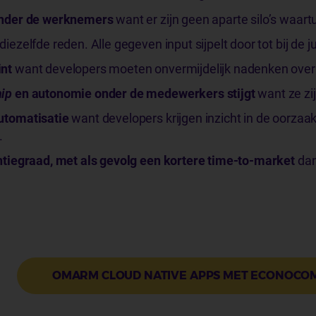
 onder de werknemers
want er zijn geen aparte silo’s waart
diezelfde reden. Alle gegeven input sijpelt door tot bij de j
int
want developers moeten onvermijdelijk nadenken over h
ip
en autonomie onder de medewerkers stijgt
want ze zi
utomatisatie
want developers krijgen inzicht in de oorzaa
.
ëntiegraad, met als gevolg een kortere time-to-market
dan
OMARM CLOUD NATIVE APPS MET ECONOCO