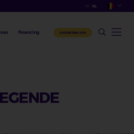
ices
financing
contacteer ons
LIEGENDE