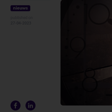
nieuws
published on
27-04-2023