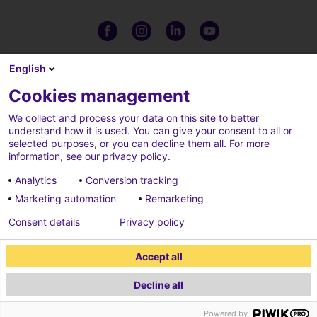
English
Cookies management
We collect and process your data on this site to better
understand how it is used. You can give your consent to all or
selected purposes, or you can decline them all. For more
information, see our privacy policy.
Analytics
Conversion tracking
Marketing automation
Remarketing
Complaints
Credits
Consent details
Privacy policy
Cookies parameters
Data privacy charter
Accept all
Legal notices
Decline all
2026 ECONOCOM
Powered by