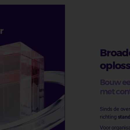
Broad
oplos
Bouw een
met contr
Sinds de ov
richting
stand
Voor organisa