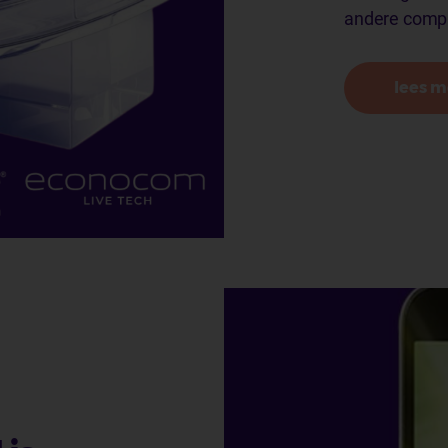
andere comple
lees m