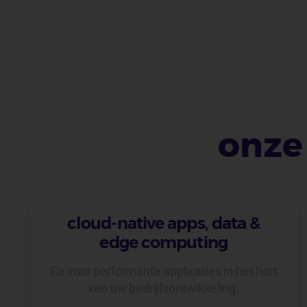
onze
cloud-native apps, data &
edge computing
Ga voor performante applicaties in het hart
van uw bedrijfsontwikkeling.