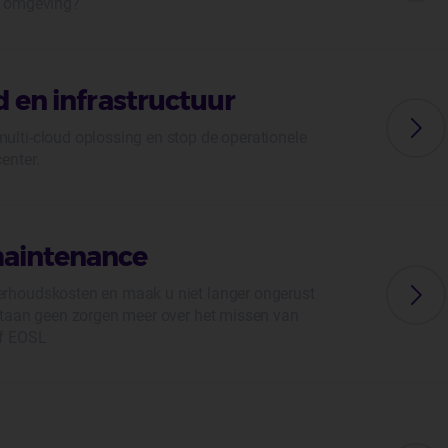
t omgeving?
d en infrastructuur
lti-cloud oplossing en stop de operationele
enter.
maintenance
rhoudskosten en maak u niet langer ongerust
rtaan geen zorgen meer over het missen van
of EOSL