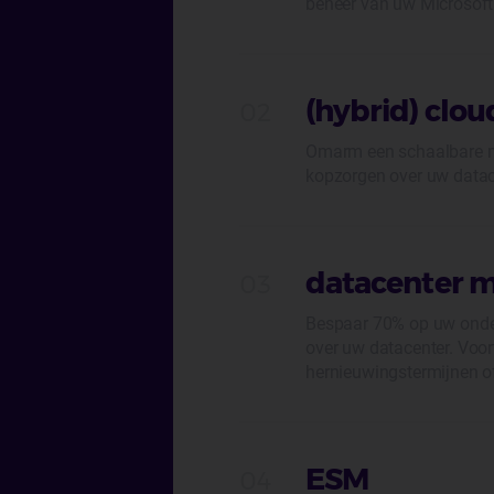
beheer van uw Microsof
(hybrid) clou
Omarm een schaalbare mu
kopzorgen over uw datac
datacenter 
Bespaar 70% op uw onde
over uw datacenter. Voo
hernieuwingstermijnen 
ESM