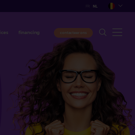
ices
financing
contacteer ons