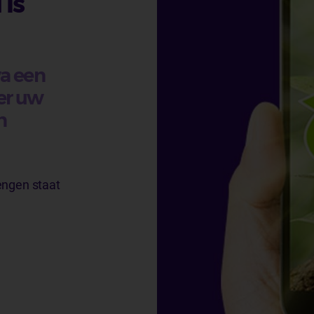
 is
va een
er uw
n
engen staat