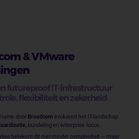
com & VMware
singen
 futureproof IT-infrastructuur
ole, flexibiliteit en zekerheid
ername door
Broadcom
evolueert het IT-landschap
aardisatie
, bundeling en enterprise focus.
ties betekent dit niet minder complexiteit — maar