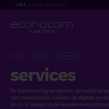
Overslaan
1.48 €
07-08-2026- 19:35 (Euronext)
en
naar
de
inhoud
gaan
kruimelpad
home
services
alle services
services
De klantervaring versterken, de bedrijfspre
met meerwaarde creëren: de digitale revol
om in te spelen op de nieuwe verwachtin