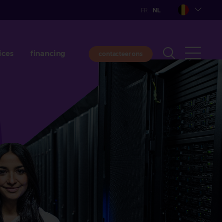
ices
financing
contacteer ons