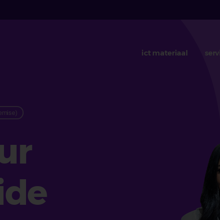
ict materiaal
serv
remise)
ur
ide