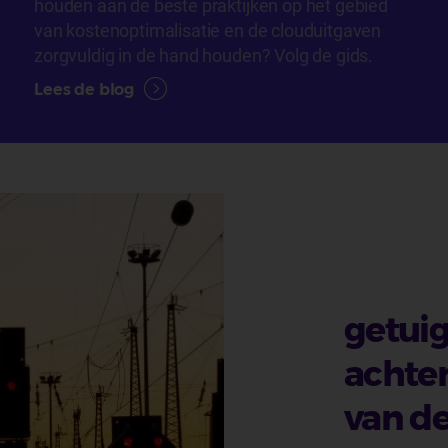
houden aan de beste praktijken op het gebied
van kostenoptimalisatie en de clouduitgaven
zorgvuldig in de hand houden? Volg de gids.
Lees de blog
getuig
achter
van de