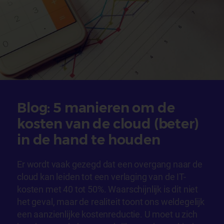
Blog: 5 manieren om de
kosten van de cloud (beter)
in de hand te houden
Er wordt vaak gezegd dat een overgang naar de
cloud kan leiden tot een verlaging van de IT-
kosten met 40 tot 50%. Waarschijnlijk is dit niet
het geval, maar de realiteit toont ons weldegelijk
een aanzienlijke kostenreductie. U moet u zich