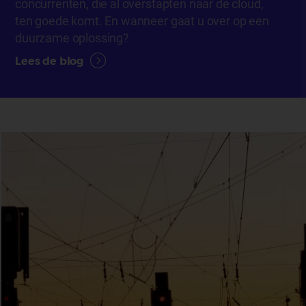
concurrenten, die al overstapten naar de cloud,
ten goede komt. En wanneer gaat u over op een
duurzame oplossing?
Lees de blog