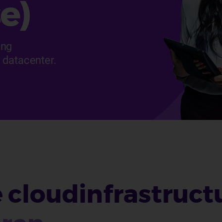
e)
ing
 datacenter.
 cloudinfrastruc