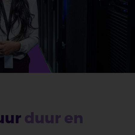
tuur
duur en