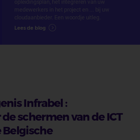
opleidingsplan, het integreren van uw
medewerkers in het project en ... bij uw
cloudaanbieder. Een woordje uitleg.
Lees de blog
enis Infrabel :
 de schermen van de ICT
 Belgische