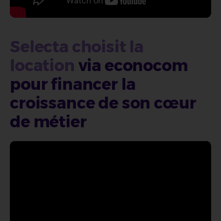
Selecta choisit la
location
via econocom
pour financer la
croissance de son cœur
de métier