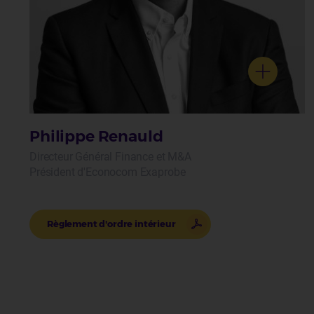
Philippe Renauld
Directeur Général Finance et M&A
Président d'Econocom Exaprobe
Règlement d'ordre intérieur