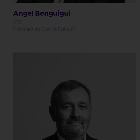
Angel Benguigui
CEO
Président du Comité Exécutif