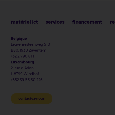
matériel ict
services
financement
re
Belgique
Leuvensesteenweg 510
B80, 1930 Zaventem
+32 2 790 81 11
Luxembourg
2, rue d'Arlon
L-8399 Windhof
+352 39 55 50 226
contactez-nous