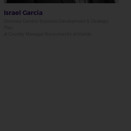
Israel Garcia
Directeur Général Business Development & Strategic
Plan
et Country Manager Royaume-Uni et Irlande