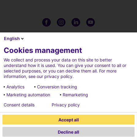
English
Cookies management
We collect and process your data on this site to better
understand how it is used. You can give your consent to all or
selected purposes, or you can decline them all. For more
information, see our privacy policy.
Analytics
Conversion tracking
Marketing automation
Remarketing
Charte de confidentialité
Crédits
Consent details
Privacy policy
Cookies parameters
Mentions légales
Accept all
Plaintes
Decline all
2026 ECONOCOM