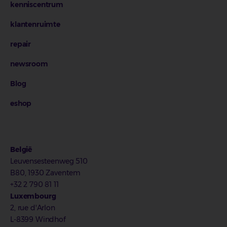
kenniscentrum
klantenruimte
repair
newsroom
Blog
eshop
België
Leuvensesteenweg 510
B80, 1930 Zaventem
+32 2 790 81 11
Luxembourg
2, rue d'Arlon
L-8399 Windhof