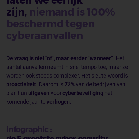
laten we eerlijk
zijn,
niemand is 100%
beschermd tegen
cyberaanvallen
De vraag is niet "of", maar eerder "wanneer"
. Het
aantal aanvallen neemt in snel tempo toe, maar ze
worden ook steeds complexer. Het sleutelwoord is
proactiviteit
. Daarom is
72%
van de bedrijven van
plan hun
uitgaven
voor
cyberbeveiliging
het
komende jaar te
verhogen
.
infographic :
de 5 grootste cyber-security