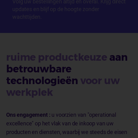
Volg uw bestellingen altijd en overal. Krijg direct
updates en blijf op de hoogte zonder
wachttijden.
ruime productkeuze
aan
betrouwbare
technologieën
voor uw
werkplek
Ons engagement :
u voorzien van "operational
excellence" op het vlak van de inkoop van uw
producten en diensten, waarbij we steeds de eisen