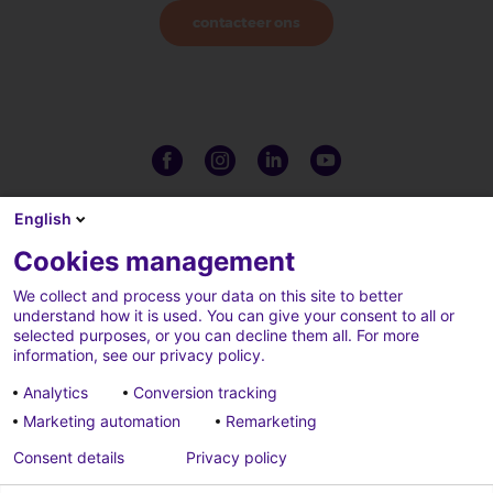
contacteer ons
English
Cookies management
We collect and process your data on this site to better
understand how it is used. You can give your consent to all or
selected purposes, or you can decline them all. For more
information, see our privacy policy.
Analytics
Conversion tracking
Marketing automation
Remarketing
Complaints
Credits
Consent details
Privacy policy
Cookies parameters
Data privacy charter