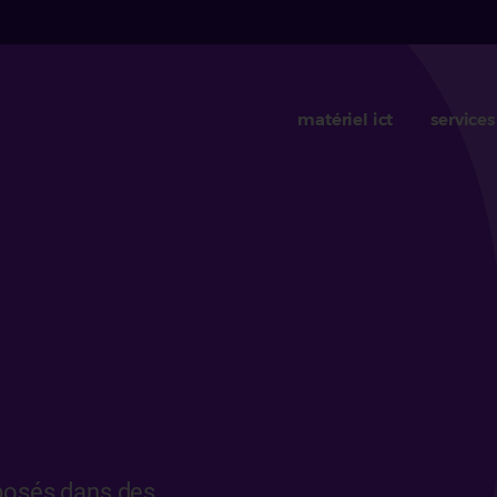
matériel ict
services
oposés dans des