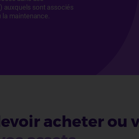
 auxquels sont associés
u la maintenance.
devoir acheter ou