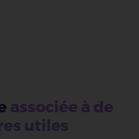
e
associée à de
es utiles