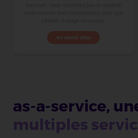
mensuel. Vous n'achetez pas le matériel
mais vous en avez la jouissance pour une
période d'usage convenue.
en savoir plus
as-a-service, un
multiples servi