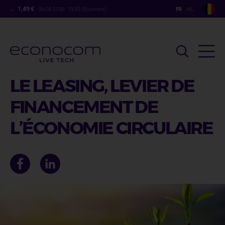
Aller
1,49 €
06-08-2026- 19:35 (Euronext)
au
contenu
principal
LE LEASING, LEVIER DE
FINANCEMENT DE
L’ÉCONOMIE CIRCULAIRE