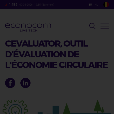
Aller
1,48 €
07-08-2026- 19:35 (Euronext)
au
contenu
principal
CEVALUATOR, OUTIL
D’ÉVALUATION DE
L'ÉCONOMIE CIRCULAIRE