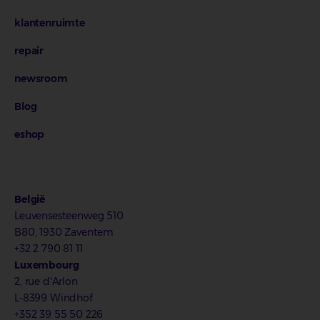
klantenruimte
repair
newsroom
Blog
eshop
België
Leuvensesteenweg 510
B80, 1930 Zaventem
+32 2 790 81 11
Luxembourg
2, rue d'Arlon
L-8399 Windhof
+352 39 55 50 226