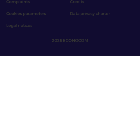
Complaints
Credits
Cookies parameters
Data privacy charter
Legal notices
2026 ECONOCOM