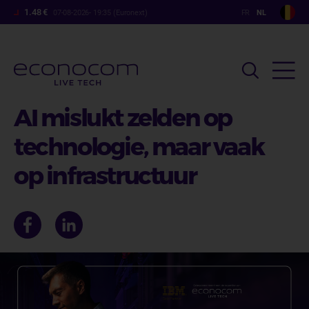
Overslaan
1.48 €
07-08-2026- 19:35 (Euronext)
en
naar
de
inhoud
gaan
AI mislukt zelden op
technologie, maar vaak
op infrastructuur