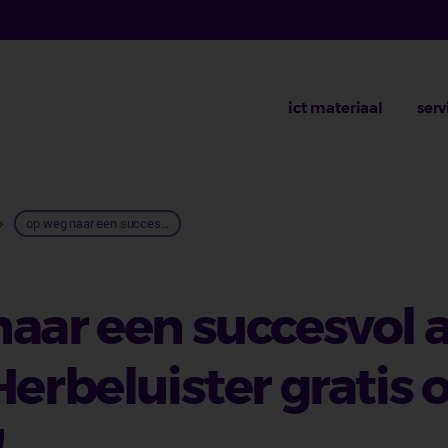
ict materiaal
serv
lpad
op weg naar een succes...
aar een succesvol a
Herbeluister gratis 
!