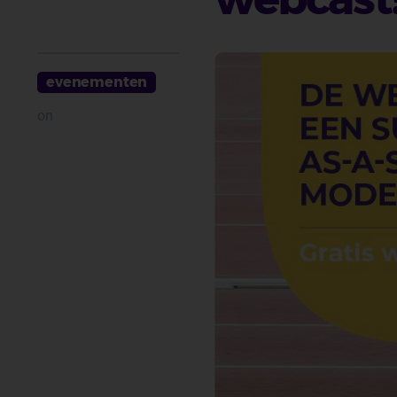
evenementen
on