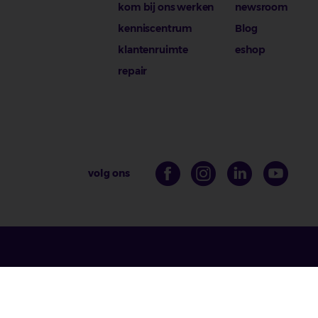
kom bij ons werken
newsroom
kenniscentrum
Blog
klantenruimte
eshop
repair
volg ons