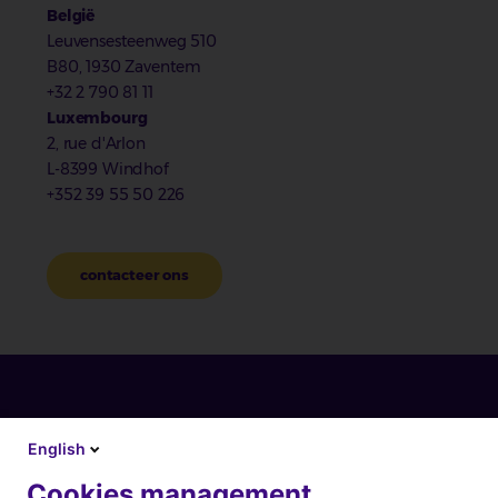
België
Leuvensesteenweg 510
B80, 1930 Zaventem
+32 2 790 81 11
Luxembourg
2, rue d'Arlon
L-8399 Windhof
+352 39 55 50 226
contacteer ons
English
Cookies management