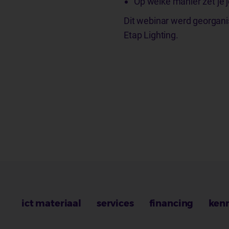
Op welke manier zet je 
Dit webinar werd georgan
Etap Lighting.
ict materiaal
services
financing
ken