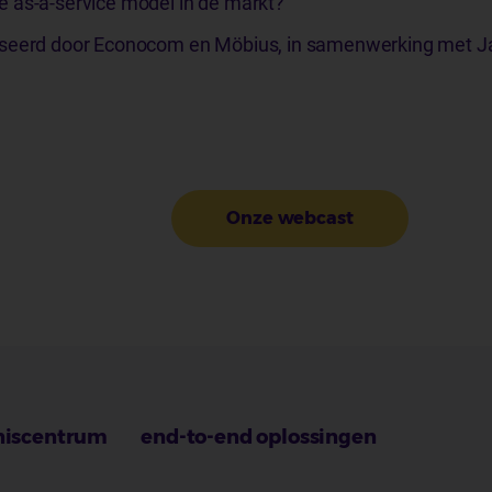
je as-a-service model in de markt?
iseerd door Econocom en Möbius, in samenwerking met 
Onze webcast
niscentrum
end-to-end oplossingen