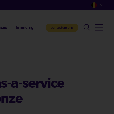
ices
financing
contacteer ons
s-a-service
onze