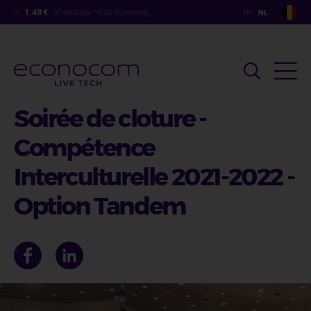
Overslaan
1.48 €
07-08-2026- 19:35 (Euronext)
en
naar
de
inhoud
gaan
Soirée de cloture -
Compétence
Interculturelle 2021-2022 -
Option Tandem