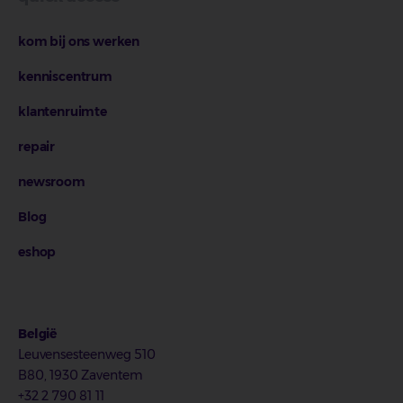
kom bij ons werken
kenniscentrum
klantenruimte
repair
newsroom
Blog
eshop
België
Leuvensesteenweg 510
B80, 1930 Zaventem
+32 2 790 81 11