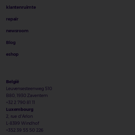
klantenruimte
repair
newsroom
Blog
eshop
België
Leuvensesteenweg 510
B80, 1930 Zaventem
+32 2 790 81 11
Luxembourg
2, rue d'Arlon
L-8399 Windhof
+352 39 55 50 226