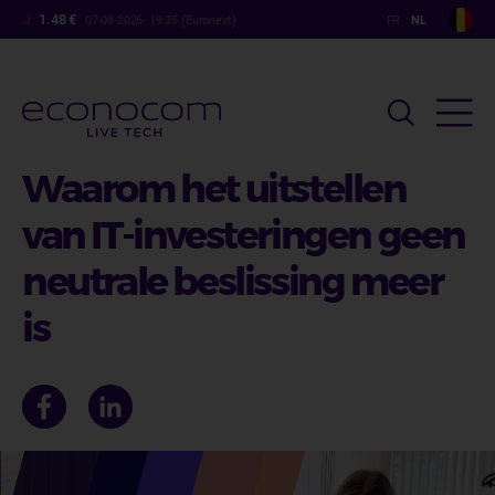
Overslaan
1.48 €
07-08-2026- 19:35 (Euronext)
en
naar
de
inhoud
gaan
Waarom het uitstellen
van IT-investeringen geen
neutrale beslissing meer
is