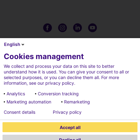
English
Cookies management
We collect and process your data on this site to better
understand how it is used. You can give your consent to all or
selected purposes, or you can decline them all. For more
information, see our privacy policy.
Analytics
Conversion tracking
Marketing automation
Remarketing
Complaints
Credits
Consent details
Privacy policy
Cookies parameters
Data privacy charter
Accept all
Legal notices
Decline all