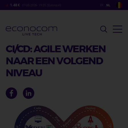
Overslaan
1.48 €
07-08-2026- 19:35 (Euronext)
en
naar
de
inhoud
gaan
CI/CD: AGILE WERKEN
NAAR EEN VOLGEND
NIVEAU