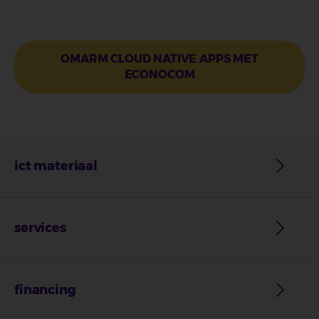
OMARM CLOUD NATIVE APPS MET
ECONOCOM
ict materiaal
services
financing