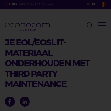
Overslaan
1.48 €
07-08-2026- 19:35 (Euronext)
en
naar
de
inhoud
gaan
JE EOL/EOSL IT-
MATERIAAL
ONDERHOUDEN MET
THIRD PARTY
MAINTENANCE